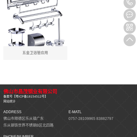
五金卫浴管应用
佛山市昌茂钢业有限公司
备案号【
粤ICP备18154512号
】
网站统计
ADDRESS
E-MATL
佛山市顺德区乐从镇广东
0757-28109965 83882797
乐从钢铁世界不锈钢B区北四路
PHONE/NUMBER