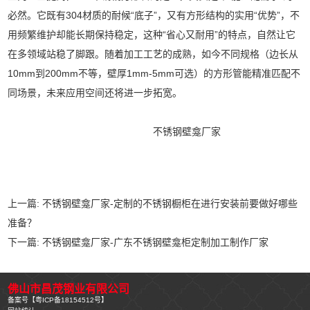
必然。它既有304材质的耐候“底子”，又有方形结构的实用“优势”，不
用频繁维护却能长期保持稳定，这种“省心又耐用”的特点，自然让它
在多领域站稳了脚跟。随着加工工艺的成熟，如今不同规格（边长从
10mm到200mm不等，壁厚1mm-5mm可选）的方形管能精准匹配不
同场景，未来应用空间还将进一步拓宽。
304不锈钢槽管,304不锈钢椭圆管,
不锈钢壁龛厂家
,不锈钢管定制,不
锈钢壁龛,不锈钢扶手管,430三角管,304六角管,304梅花管,304不锈钢
板材
上一篇:
不锈钢壁龛厂家-定制的不锈钢橱柜在进行安装前要做好哪些
准备？
下一篇:
不锈钢壁龛厂家-广东不锈钢壁龛柜定制加工制作厂家
佛山市昌茂钢业有限公司
备案号【
粤ICP备18154512号
】