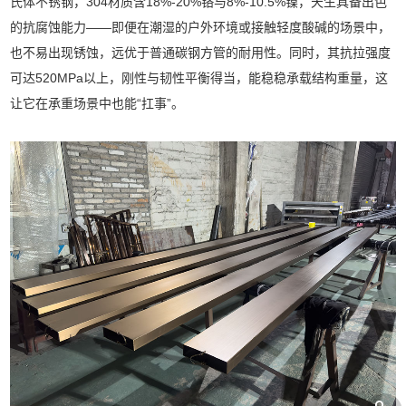
氏体不锈钢，304材质含18%-20%铬与8%-10.5%镍，天生具备出色
的抗腐蚀能力——即便在潮湿的户外环境或接触轻度酸碱的场景中，
也不易出现锈蚀，远优于普通碳钢方管的耐用性。同时，其抗拉强度
可达520MPa以上，刚性与韧性平衡得当，能稳稳承载结构重量，这
让它在承重场景中也能“扛事”。