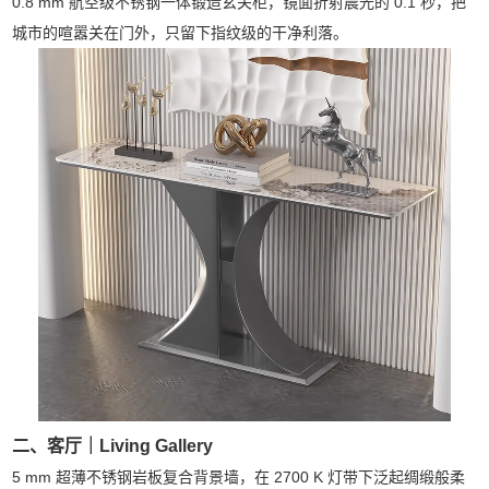
0.8 mm 航空级不锈钢一体锻造玄关柜，镜面折射晨光的 0.1 秒，把
城市的喧嚣关在门外，只留下指纹级的干净利落。
二、客厅｜Living Gallery
5 mm 超薄不锈钢岩板复合背景墙，在 2700 K 灯带下泛起绸缎般柔