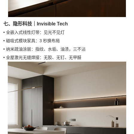
七、隐形科技｜Invisible Tech
• 全嵌入式线性灯带：见光不见灯
• 磁吸式模块家具：3 秒换布局
• 纳米疏油涂层：指纹、水垢、油渍，三不沾
• 全屋激光无缝焊接：无胶、无钉、无甲醛