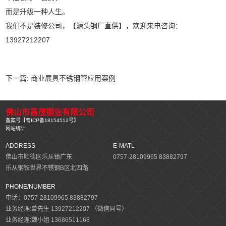
而是升级一种人生。
我们不是装修公司，【源头钢厂直供】，欢迎来电咨询：
13927212207
下一篇:
商业展具不锈钢管应用案例
佛山市昌茂钢业有限公司
备案号【
粤ICP备18154512号
】
网站统计
ADDRESS
E-MATL
佛山市顺德区乐从镇广东
0757-28109965 83882797
乐从钢铁世界不锈钢B区北四路
PHONE/NUMBER
电话：0757-28109965 83882797
业务经理:曾先生 13927212207 （微信同号）
业务经理:魏小姐 13686511168