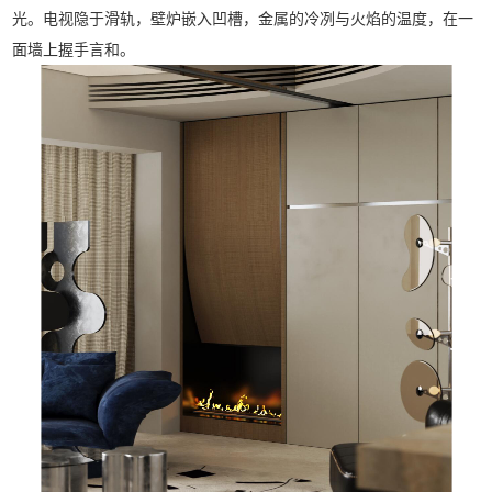
光。电视隐于滑轨，壁炉嵌入凹槽，金属的冷冽与火焰的温度，在一
面墙上握手言和。